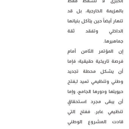
الكبرى لا تسقط فقط
بالهزيمة الخارجية، بل قد
تنهار أيضاً حين يتآكل بنيانها
الداخلي وتفقد ثقة
جماهيرها.
إن المؤتمر الثامن أمام
فرصة تاريخية حقيقية؛ فإما
أن يشكل محطة تجديد
وطني وتنظيمي تعيد لـِفتح
حيويتها ودورها الجامع، وإما
أن يبقى مجرد استحقاقٍ
تنظيمي عابر. ففتح التي
قادت المشروع الوطني