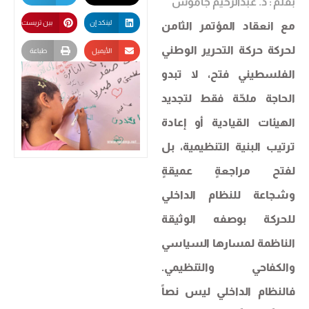
بقلم : د. عبدالرحيم جاموس
لينكد إن
بين تريست
مع انعقاد المؤتمر الثامن
لحركة حركة التحرير الوطني
الأيميل
طباعة
الفلسطيني فتح، لا تبدو
الحاجة ملحّة فقط لتجديد
الهيئات القيادية أو إعادة
ترتيب البنية التنظيمية، بل
لفتح مراجعةٍ عميقةٍ
وشجاعة للنظام الداخلي
للحركة بوصفه الوثيقة
الناظمة لمسارها السياسي
والكفاحي والتنظيمي.
فالنظام الداخلي ليس نصاً