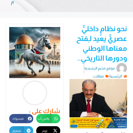
م
نحو نظامٍ داخليٍّ
عصريٍّ يعيد لـِفتح
معناها الوطني
ودورها التاريخي..
موقع مخيم الرشيدية
الرئيسية
مقالات
شارك على :
واتس أب
فيسبوك
تويتر
تيليغرام