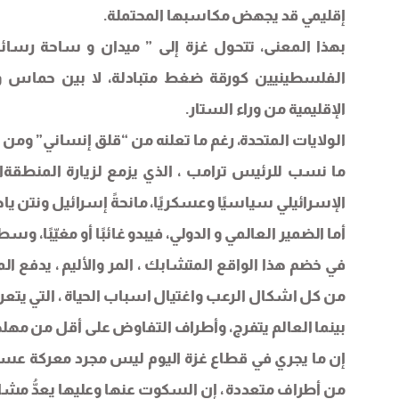
إقليمي قد يجهض مكاسبها المحتملة.
بهذا المعنى، تتحول غزة إلى ” ميدان و ساحة رسائل
الفلسطينيين كورقة ضغط متبادلة، لا بين حماس وإس
الإقليمية من وراء الستار.
الولايات المتحدة، رغم ما تعلنه من “قلق إنساني” و
ما نسب للرئيس ترامب ، الذي يزمع لزيارة المنطقةالع
الإسرائيلي سياسيًا وعسكريًا، مانحةً إسرائيل ونتن ياهو
أما الضمير العالمي و الدولي، فيبدو غائبًا أو مغيّبًا، وسط 
في خضم هذا الواقع المتشابك ، المر والأليم ، يدفع الم
من كل اشكال الرعب واغتيال اسباب الحياة ، التي يتعر
بينما العالم يتفرج، وأطراف التفاوض على أقل من مهلها
إن ما يجري في قطاع غزة اليوم ليس مجرد معركة عسكر
من أطراف متعددة ، إن السكوت عنها وعليها يعدُّ مشار