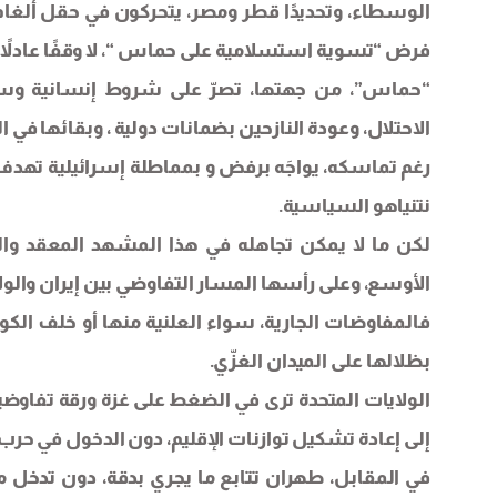
الوسطاء، وتحديدًا قطر ومصر، يتحركون في حقل ألغام
فرض “تسوية استسلامية على حماس “، لا وقفًا عادلاً 
“حماس”، من جهتها، تصرّ على شروط إنسانية وسي
الاحتلال، وعودة النازحين بضمانات دولية ، وبقائها في 
رغم تماسكه، يواجَه برفض و بمماطلة إسرائيلية تهدف
نتنياهو السياسية.
لكن ما لا يمكن تجاهله في هذا المشهد المعقد والم
الأوسع، وعلى رأسها المسار التفاوضي بين إيران والولا
فالمفاوضات الجارية، سواء العلنية منها أو خلف الكوال
بظلالها على الميدان الغزّي.
الولايات المتحدة ترى في الضغط على غزة ورقة تفاوض
إلى إعادة تشكيل توازنات الإقليم، دون الدخول في حرب 
في المقابل، طهران تتابع ما يجري بدقة، دون تدخل مبا