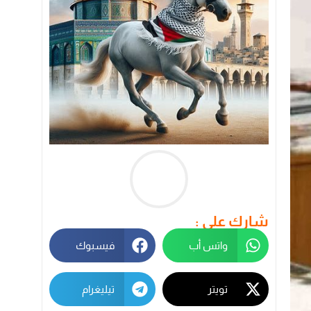
شارك على :
واتس أب
فيسبوك
تويتر
تيليغرام