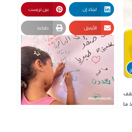
لينكد إن
بين تريست
الأيميل
طباعة
سقف
 ما