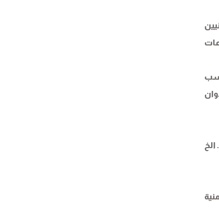
يين
عات
حسب
وان
الخ
نية