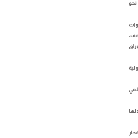
نحو
وات
قف،
راق
لية
لقي
لها
جار