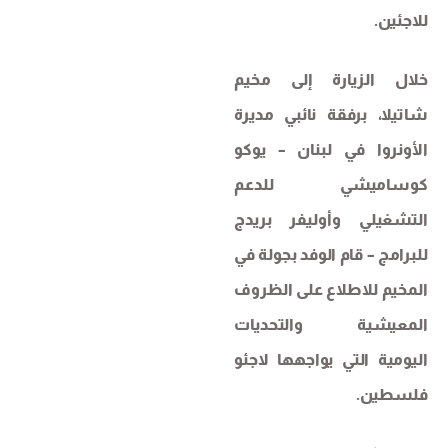
للاجئين.
خلال الزيارة إلى مخيم
شاتيلا، برفقة نائبي مديرة
الأونروا في لبنان – يوكو
كوساميشي للدعم
التشغيلي وأوليفر بريدج
للبرامج – قام الوفد بجولة في
المخيم للاطلاع على الظروف
المعيشية والتحديات
اليومية التي يواجهها لاجئو
فلسطين.