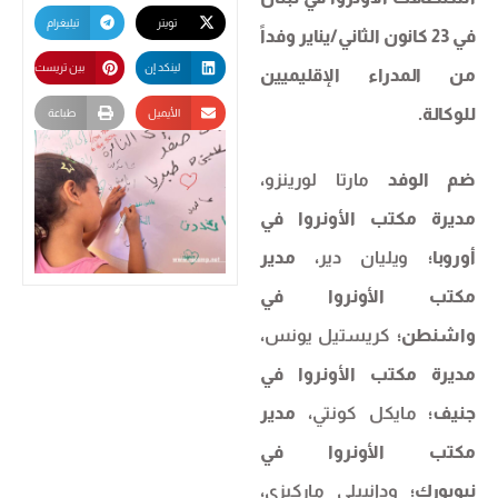
تويتر
تيليغرام
في 23 كانون الثاني/يناير وفداً
لينكد إن
بين تريست
من المدراء الإقليميين
للوكالة.
الأيميل
طباعة
ضم الوفد
مارتا لورينزو
،
مديرة مكتب الأونروا في
أوروبا؛
ويليان دير
، مدير
مكتب الأونروا في
واشنطن؛
كريستيل يونس
،
مديرة مكتب الأونروا في
جنيف؛
مايكل كونتي
، مدير
مكتب الأونروا في
نيويورك؛
ودانييلي ماركيزي
،