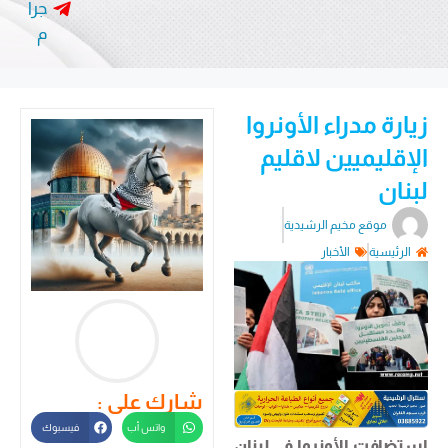
جرا
م
زيارة مدراء الأونروا
الإقليميين لاقليم
لبنان
موقع مخيم الرشيدية
الرئيسية
الأخبار
شارك على :
واتس أب
فيسبوك
استضافت الأونروا في لبنان