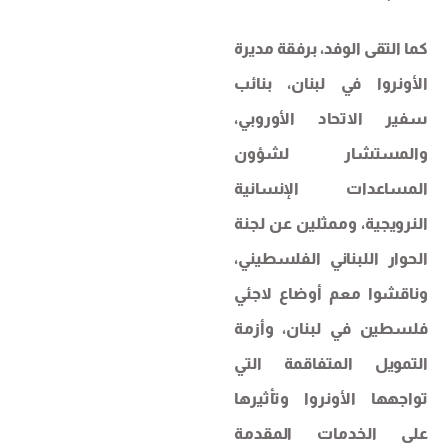
كما التقى الوفد، برفقة مديرة
الأونروا في لبنان، بنائب
سفير الاتحاد الأوروبي،
والمستشار لشؤون
المساعدات الإنسانية
النرويجية، وممثلين عن لجنة
الحوار اللبناني الفلسطيني،
وناقشوا معم أوضاع لاجئي
فلسطين في لبنان، وأزمة
التمويل المتفاقمة التي
تواجهها الأونروا وتأثيرها
على الخدمات المقدمة